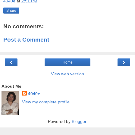
4040e
at
2:51 PM
Share
No comments:
Post a Comment
‹
›
Home
View web version
About Me
4040e
View my complete profile
Powered by
Blogger
.