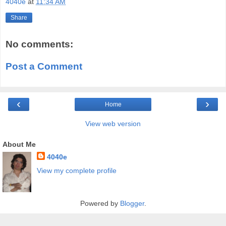
4040e
at
11:34 AM
Share
No comments:
Post a Comment
‹
›
Home
View web version
About Me
4040e
View my complete profile
Powered by
Blogger
.