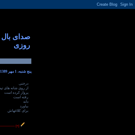
صدای بال
روزی
پنج شنبه، 1 مهر 1389
درختی
از روی شانه های تپه
پرواز کرده است
رفته است
دانه
بیاورد
برای کلاغهاش
----------------
[+]