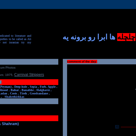
چلچله
ها ابرا رو برونه یه
dicated to literature and
prefers to be called as Ali
e not inranian try my
comment of the day:
num Photos
Carnival Strippers
ont. 1975
,
:
(Peyman) ,
Deep-hole ,
Sepia ,
Forb. Apple ,
Ahood ,
Bahar ,
Banafshe ,
Halghaviz ,
Ladan ,
Costs ,
Tireh ,
Goosbandane ,
,
Shahrehichkas
 & Shahram)
[0]
-----------------