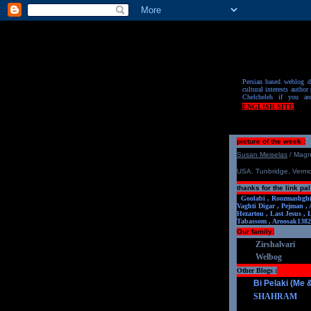
Persian based weblog de
cultural interests author 
Chelcheleh if you ar
ENGLISH SITE
picture of the week :
S
u
san Meiselas
/ Mag
USA. Tunbridge, Verm
thanks for the link pal
Goolabi ,
Roozmashgh
Vaghti Digar ,
Pejman ,
Hezartou ,
Last Jesus ,
Tabassom ,
Aroosa
k1382
Our family:
Zirshalvari
Welbog
Other Blogs :
Bi Pelaki (Me
SHAHRAM