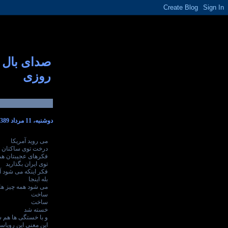
صدای بال
روزی
دوشنبه، 11 مرداد 1389
می روید آمریکا
درخت توی ساکتان ن
فکرهای عجیبتان هم
توی ایران بگذارید
فکر اینکه می شود آی
بله اینجا
می شود همه چیز ها
ساخت
ساخت
خسته شد
و با خستگی ها هم
این معنی این رویا