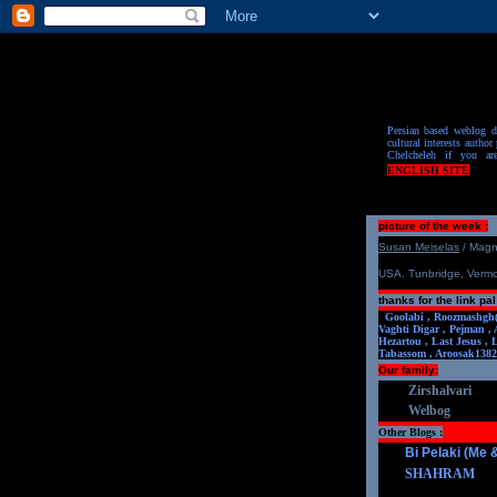
Persian based weblog de
cultural interests author 
Chelcheleh if you ar
ENGLISH SITE
picture of the week :
S
u
san Meiselas
/ Mag
USA. Tunbridge, Verm
thanks for the link pal
Goolabi ,
Roozmashgh
Vaghti Digar ,
Pejman ,
Hezartou ,
Last Jesus ,
Tabassom ,
Aroosa
k1382
Our family:
Zirshalvari
Welbog
Other Blogs :
Bi Pelaki (Me
SHAHRAM