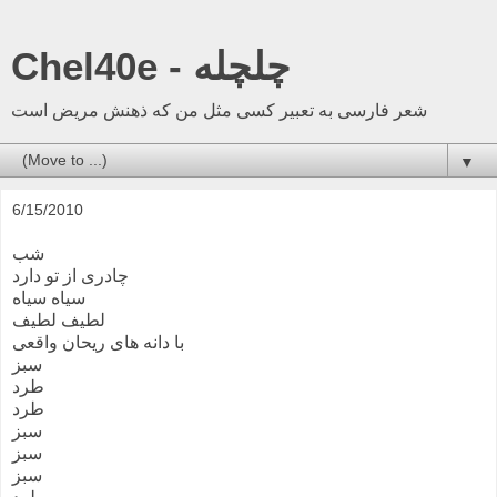
Chel40e - چلچله
شعر فارسی به تعبیر کسی مثل من که ذهنش مریض است
▼
6/15/2010
شب
چادری از تو دارد
سیاه سیاه
لطیف لطیف
با دانه های ریحان واقعی
سبز
طرد
طرد
سبز
سبز
سبز