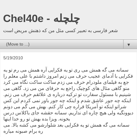
Chel40e - چلچله
شعر فارسی به تعبیر کسی مثل من که ذهنش مریض است
▼
5/19/2010
سمانه می گه همش می ری تو یه فکرایی آره همش می رم تو یه
فکرایی با آدمای عجیب حرف می زنم امروز داشتم با علی معلم را
جع به فیلمای ملودرام حرف می زدم ساکت ساکت نگاه می کرد
منو گاهی مثال های کوچیک راجع به حرفای من می زد. گاهی می
شینیم با مسئول سفارت تو ترکیه درباره ی علائقم حرف می زنم.
اینکه چه جور عاشق شدم و اینکه چه جور باور نمی کردم این کس
شراتو اینکه تو آمریکا قراره چی کار کنم. بهش می گم می دونم
دیوونگیه ولی هیچ چاره ای نداریم. سمانه حقشه جای باکلاس درس
بخونه. ویزا بده بهش تو رو خدا اینها
سمانه می گه همش تو یه فکرایی بعد شلوارشو می کشه بالا. می
ره برام صبونه میاره