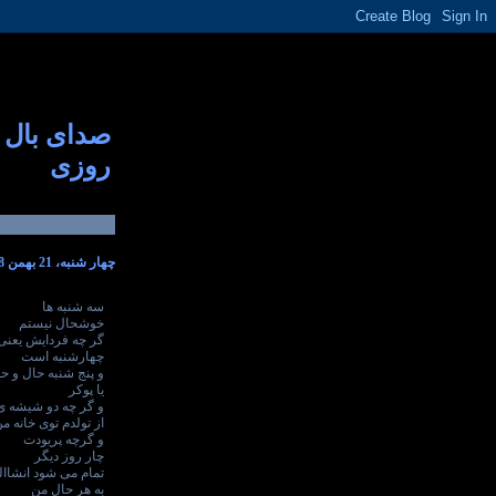
صدای بال
روزی
چهار شنبه، 21 بهمن 1388
سه شنبه ها
خوشحال نیستم
گر چه فردایش یعنی
چهارشنبه است
و پنج شنبه حال و ح
یا پوکر
و گر چه دو شیشه ی
از تولدم توی خانه من
و گرچه پریودت
چار روز دیگر
تمام می شود انشاال
به هر حال من