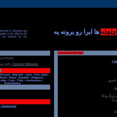
چلچله
ها ابرا رو برونه یه
dicated to literature and
prefers to be called as Ali
e not inranian try my
comment of the day:
num Photos
Carnival Strippers
ont. 1975
,
:
(Peyman) ,
Deep-hole ,
Sepia ,
Forb. Apple ,
Ahood ,
Bahar ,
Banafshe ,
Halghaviz ,
 امروز
Ladan ,
Costs ,
Tireh ,
Goosbandane ,
,
Shahrehichkas
ول
 بزرگ ودکا
 را
 & Shahram)
له