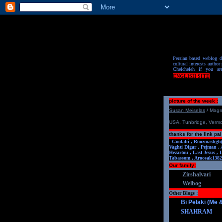
Persian based weblog de
cultural interests author 
Chelcheleh if you ar
ENGLISH SITE
picture of the week :
S
u
san Meiselas
/ Mag
USA. Tunbridge, Verm
thanks for the link pal
Goolabi ,
Roozmashgh
Vaghti Digar ,
Pejman ,
Hezartou ,
Last Jesus ,
Tabassom ,
Aroosa
k1382
Our family:
Zirshalvari
Welbog
Other Blogs :
Bi Pelaki (Me
SHAHRAM