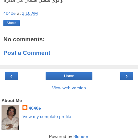
و توی سطل آشغال می اندازم
4040e
at
2:10 AM
Share
No comments:
Post a Comment
‹
›
Home
View web version
About Me
4040e
View my complete profile
Powered by
Blogger
.