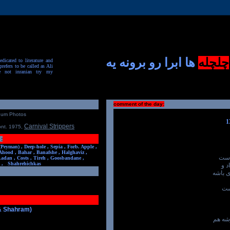
چلچله
ها ابرا رو برونه یه
dicated to literature and
prefers to be called as Ali
e not inranian try my
comment of the day:
num Photos
Carnival Strippers
ont. 1975
,
:
(Peyman) ,
Deep-hole ,
Sepia ,
Forb. Apple ,
Ahood ,
Bahar ,
Banafshe ,
Halghaviz ,
ا ست
Ladan ,
Costs ,
Tireh ,
Goosbandane ,
,
Shahrehichkas
د و
ی باشه
ست
 & Shahram)
شه هم