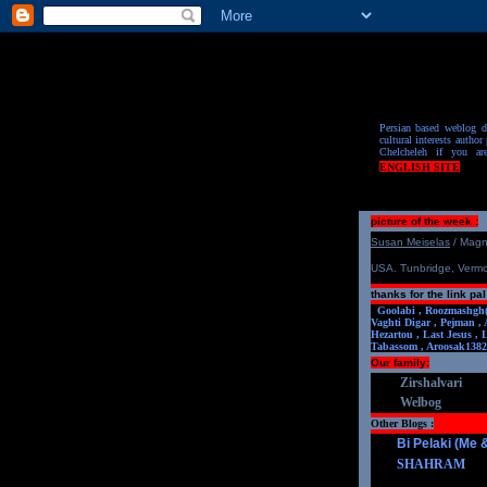
Persian based weblog de
cultural interests author 
Chelcheleh if you ar
ENGLISH SITE
picture of the week :
S
u
san Meiselas
/ Mag
USA. Tunbridge, Verm
thanks for the link pal
Goolabi ,
Roozmashgh
Vaghti Digar ,
Pejman ,
Hezartou ,
Last Jesus ,
Tabassom ,
Aroosa
k1382
Our family:
Zirshalvari
Welbog
Other Blogs :
Bi Pelaki (Me
SHAHRAM