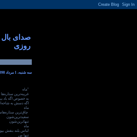
صدای بال
روزی
سه شنبه، 1 مرداد 1398
"ماه
غریبه‌ترین ستاره‌ه
به خصوص اگه باد بیا
اگه دسش به شاخه‌ا
ماه
چاق‌ترین ستاره‌ها
سفیدتر‌ین‌شون
تنها‌ترین‌شون
ماه
لباس بلند بنفش بپو
تنها‌ س