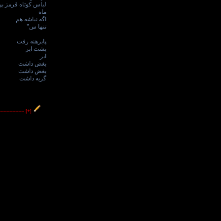
لباس کوتاه قرمز ...
ماه
اگه نباشه هم
تنها س"
پابرهنه رفت
پشت ابر
ابر
بغض داشت
بغض داشت
گریه داشت
----------------
[+]