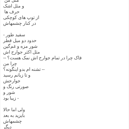
مثل من
و مثل اشک
حرف ها
از توپ های کوچکی
در کنار چشمهاش
- سفید طور
حدود دو میل قطر
شور مزه و غم‌گین
مثل اکثر جوارح اش
-- فاک چرا در تمام جوارح اش نمک هست؟
چرا من
تشنه ام بدو اینگونه؟ --
و تا زبانم رسید
جوارحش
صورتی رنگ و
شور و
زیبا بود -
ولی اما حالا
بایزید به بعد
چشمهاش
دیگر