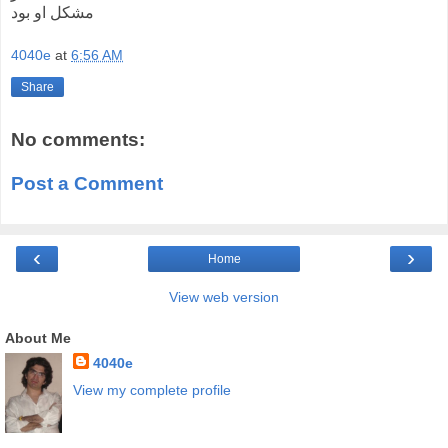
مشکل او بود
4040e
at
6:56 AM
Share
No comments:
Post a Comment
‹
›
Home
View web version
About Me
4040e
View my complete profile