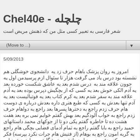
Chel40e - چلچله
شعر فارسی به تعبیر کسی مثل من که ذهنش مریض است
▼
5/09/2013
امروز یه روان پزشک باهام حرف زد یه دانشجوی خوشگلی هم
نشسته بود درس یاد می گرفت هزار تا سئوال ازم پرسیدمن اول یه
جوون علاقه مند به درس شدم بعد یه عاشق شکست خورده بعد
یه آدم الکی خوش بعد یه کسی که از بچگیش دپرس بوده بعد یه آدم
علاقه مند به سفر شدم بعد یه کرم کتاب بعد یه فوتبالیست بعد یه
آدم تنها بعدش یه کسی که طبع هنری داره بعدش درباره ی دوست
هام حرف زدم راجع به دخترها پسرها بعد راجع به دواهام حرف
زدم راجع به خواب آلودگیم بعد بهش گفتم خوابم نمی بره بعد هفت
هشت ده تا خاطره گفتم یکی دو تا از جوکهای محمد داستانهای
حمید راجع به بابا گفتم راجع به تمام آدمای فضایی بچگی هام راجع
به گربه امون راجع به بوهام (از فتیش هام جرات نکرد بپرسه) فکر