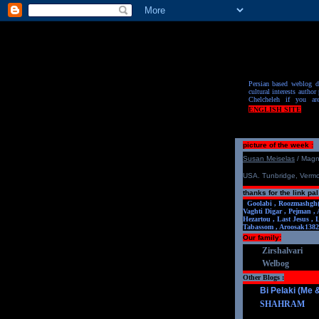
Persian based weblog de
cultural interests author 
Chelcheleh if you ar
ENGLISH SITE
picture of the week :
S
u
san Meiselas
/ Mag
USA. Tunbridge, Verm
thanks for the link pal
Goolabi ,
Roozmashgh
Vaghti Digar ,
Pejman ,
Hezartou ,
Last Jesus ,
Tabassom ,
Aroosa
k1382
Our family:
Zirshalvari
Welbog
Other Blogs :
Bi Pelaki (Me
SHAHRAM