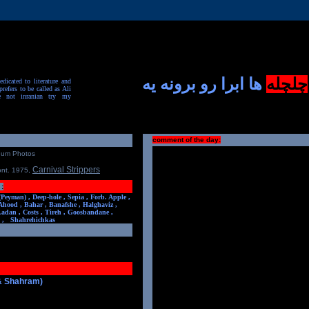
چلچله
ها ابرا رو برونه یه
dicated to literature and
prefers to be called as Ali
e not inranian try my
comment of the day:
num Photos
Carnival Strippers
ont. 1975
,
:
(Peyman) ,
Deep-hole ,
Sepia ,
Forb. Apple ,
Ahood ,
Bahar ,
Banafshe ,
Halghaviz ,
Ladan ,
Costs ,
Tireh ,
Goosbandane ,
,
Shahrehichkas
 & Shahram)