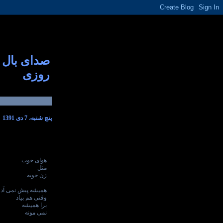
صدای بال
روزی
پنج شنبه، 7 دی 1391
هوای خوب
مثل
زن خوبه
همیشه پیش نمی آد
وقتی هم بیاد
برا همیشه
نمی مونه