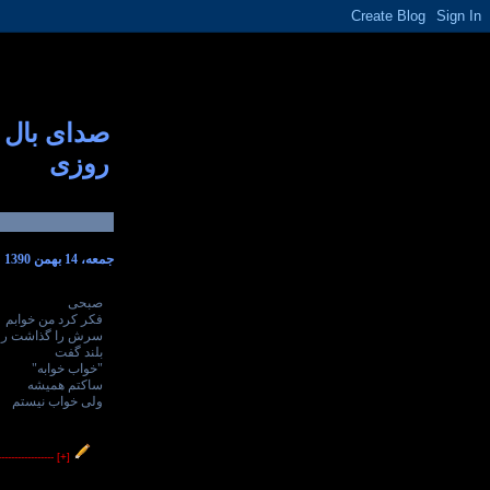
صدای بال
روزی
جمعه، 14 بهمن 1390
صبحی
فکر کرد من خوابم
سرش را گذاشت رو
بلند گفت
"خواب خوابه"
ساکتم همیشه
ولی خواب نیستم
----------------
[+]