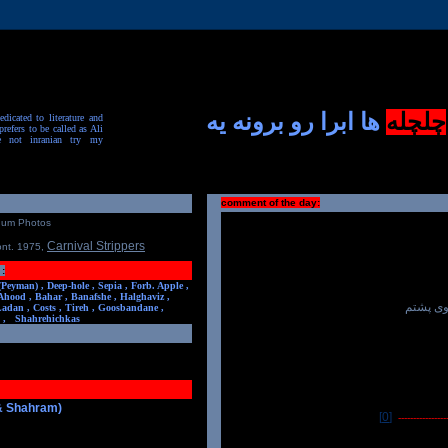
چلچله
ها ابرا رو برونه یه
dicated to literature and
prefers to be called as Ali
e not inranian try my
comment of the day:
num Photos
Carnival Strippers
ont. 1975
,
:
(Peyman) ,
Deep-hole ,
Sepia ,
Forb. Apple ,
Ahood ,
Bahar ,
Banafshe ,
Halghaviz ,
ی پشتم
Ladan ,
Costs ,
Tireh ,
Goosbandane ,
,
Shahrehichkas
 & Shahram)
[0]
-----------------