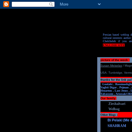
Persian based weblog de
cultural interests author 
Chelcheleh if you ar
ENGLISH SITE
picture of the week :
S
u
san Meiselas
/ Mag
USA. Tunbridge, Verm
thanks for the link pal
Goolabi ,
Roozmashgh
Vaghti Digar ,
Pejman ,
Hezartou ,
Last Jesus ,
Tabassom ,
Aroosa
k1382
Our family:
Zirshalvari
Welbog
Other Blogs :
Bi Pelaki (Me
SHAHRAM