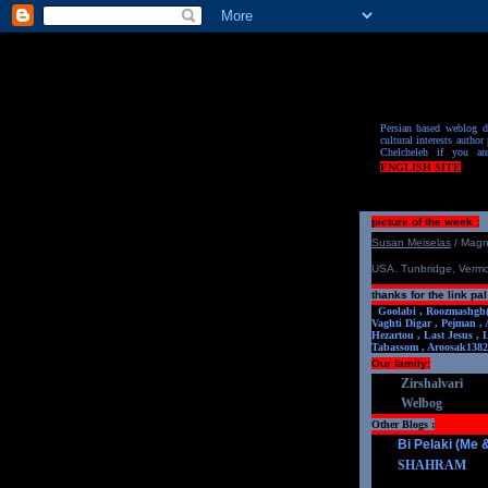
Persian based weblog de
cultural interests author 
Chelcheleh if you ar
ENGLISH SITE
picture of the week :
S
u
san Meiselas
/ Mag
USA. Tunbridge, Verm
thanks for the link pal
Goolabi ,
Roozmashgh
Vaghti Digar ,
Pejman ,
Hezartou ,
Last Jesus ,
Tabassom ,
Aroosa
k1382
Our family:
Zirshalvari
Welbog
Other Blogs :
Bi Pelaki (Me
SHAHRAM