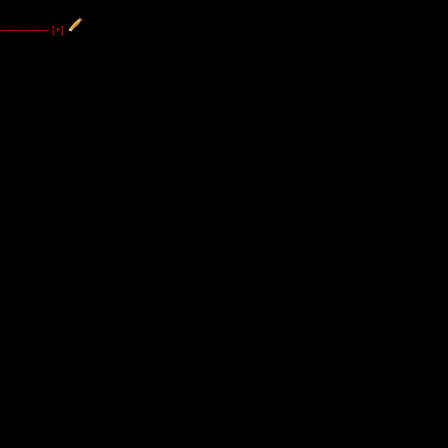
----------------
[+]