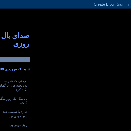
صدای بال
روزی
شنبه، 21 فروردین 1389
درختی که قدر محنت آ
به ریخته های برگها
نگاه کرد
باد مثل یک روز دیگر
گذشت
ظرفها شسته شد
روز خوبی بود
روز خوبی بود