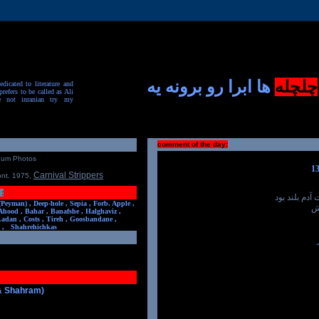
چلچله
ها ابرا رو برونه یه
dicated to literature and
prefers to be called as Ali
e not inranian try my
comment of the day:
num Photos
Carnival Strippers
ont. 1975
,
:
دم بلند بود
(Peyman) ,
Deep-hole ,
Sepia ,
Forb. Apple ,
ش
Ahood ,
Bahar ,
Banafshe ,
Halghaviz ,
Ladan ,
Costs ,
Tireh ,
Goosbandane ,
,
Shahrehichkas
 & Shahram)