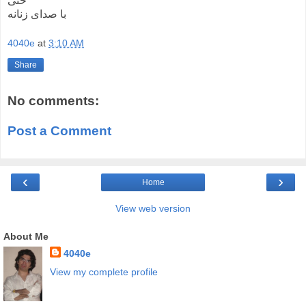
حتی
با صدای زنانه
4040e
at
3:10 AM
Share
No comments:
Post a Comment
‹
›
Home
View web version
About Me
4040e
View my complete profile