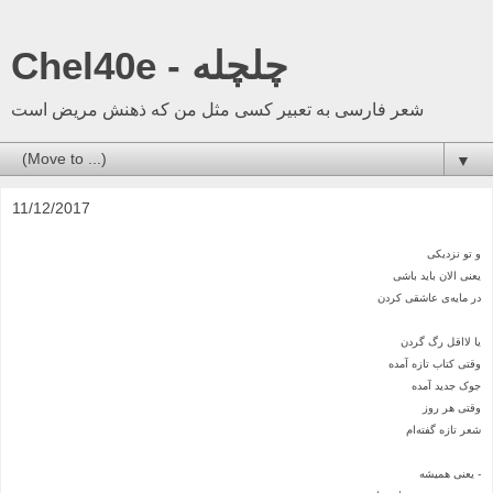
Chel40e - چلچله
شعر فارسی به تعبیر کسی مثل من که ذهنش مریض است
▼
11/12/2017
و تو نزدیکی
یعنی الان باید باشی
در مایه‌ی عاشقی کردن
یا لااقل رگ گردن
وقتی کتاب تازه آمده
جوک جدید آمده
وقتی هر روز
شعر تازه گفته‌ام
- یعنی همیشه