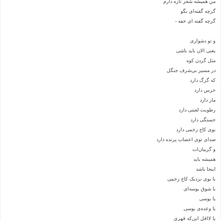
من همیشه شعر تازه دارم
گرچه گفته‌ای نگو
گرچه گفته ای خفه -
و تو دشواری
یعنی الان باید باشی
مثل گردن کوه
در مسیر بی‌شرف جنگل
که گرگ دارد
خرس دارد
مار دارد
رطوبت لعنتی دارد
خستگی دارد
بوی کاج زخمی دارد
صدای توی اعصاب پرنده دارد
و گریبان‌ات
همیشه باید
اینجا باشد
با بوی نزدیک کاج زخمی
با شوق بوسه‌ای
یا بوسی
یا وعده‌ی بوسی
یا لااقل این‌که قهری