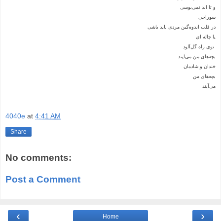
و تا ابد نمی‌بوسی
سوراخی
در قلب اندوه‌گین مردی باید باشی
یا چاله ای
توی راه گل‌آلود
بچه‌های من می‌آیند
خندان و شادمان
بچه‌های من
می‌آیند
4040e
at
4:41 AM
Share
No comments:
Post a Comment
‹
›
Home