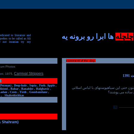
چلچله
ها ابرا رو برونه یه
dicated to literature and
prefers to be called as Ali
e not inranian try my
comment of the day:
num Photos
Carnival Strippers
ont. 1975
,
:
(Peyman) ,
Deep-hole ,
Sepia ,
Forb. Apple ,
یتون حتی این سیاهپوستهای با لباس اسلاتی
Ahood ,
Bahar ,
Banafshe ,
Halghaviz ,
 ساده می پوشند؟
Ladan ,
Costs ,
Tireh ,
Goosbandane ,
,
Shahrehichkas
[0]
-----------------
 & Shahram)