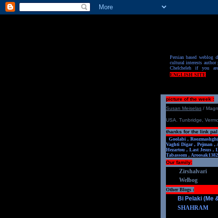
Persian based weblog de
cultural interests author 
Chelcheleh if you ar
ENGLISH SITE
picture of the week :
S
u
san Meiselas
/ Mag
USA. Tunbridge, Verm
thanks for the link pal
Goolabi ,
Roozmashgh
Vaghti Digar ,
Pejman ,
Hezartou ,
Last Jesus ,
Tabassom ,
Aroosa
k1382
Our family:
Zirshalvari
Welbog
Other Blogs :
Bi Pelaki (Me
SHAHRAM