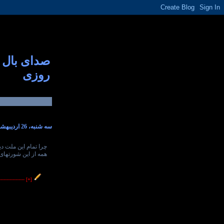
صدای بال
روزی
سه شنبه، 26 اردیبهشت 1391
چرا تمام این ملت د
همه از این شورتهای
----------------
[+]