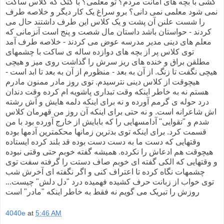
کشی با بچه های امانت مردم؟ تو معلمی؟ با کتک که کلاس ساکت
نمی شود معلمی نمی دانی؟ برو سراغ یک کار دیگر و خلاصه طرف
را شست علنن آن پشت و یک کلاس این طرف داشتند حال می
کردند - حواستان باشد داستان مال شصت و پنج است آنزمانی که
معلم های دینی مدیر مدرسه عوض می کردند - خلاصه طرف آمد
توی کلاس پر از بچه های دوازده ساله ی ساکت با چشمهای
مطلقن براق و خنده های ریز سرش را گذاشت روی میز و هیچی
هیچی نگفت تا زنگ. از آن به بعد - منظورم از آن به بعد تا ابد است -
هیچوقت از کلاس دینی نترسیدم. توی روز مادر ممنون مادرم
هستم نه به خاطر اینکه وقت تبداری پاشویه ام کرده وقت دندان
درد حوله ی گرمم آورده و نه برای اینکه دلمه هایش و آش رشته
اش شاعرانه است. و نه حتی برای اینکه آن روز من قهرمان کلاس
شدم و "تقوایی" آدامسهایی را که بابایش از خارج آورده بود با من
قسمت کرد. برای اینکه توی بدترین زمانها محکمترین آدمها بوده
وقتهایی که دست ما به دست دست بوده قد بلند کرده ایستاده
هیچوقت هم ادعاش را نکرده. همیشه گفته خوبم حتی وقتی نبوده
و وقتهایی که الکی گفته ای خوبم صاف دستت را گرفته سفت توی
چشمهات نگاه کرده تا اعتراف کنی و اگر نگفته ای آخرش شب
توی خواب از زبانت حرف کشیده فهمیده درد "دل دلش" چیست...
روزش را تبریک می گویم نه فقط به خاطر اینکه "مادر" است
4040e
at
5:46 AM