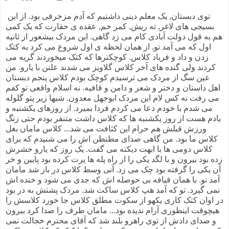
توی دبستان, یک معلم دینی داشتیم که آدم مزخرفی بود. از این
بسیجی های لاغر, ته ریش, کمر خم, عقده ی حقارت که یک کمی
هم به قول دولت آبادی کام می زد گاهی. این مردک بیشعور از ثانیه
اول که می آمد تو, از همان لحظه ی اول شروع می کرد به کتک
زدن و داد و فریاد کلاس. کوچکترها که کتک میخوردند گریه می
کردند ولی گنده های آخر کلاس گلاویز می شدند علنن با یارو. من
عین سگ از مردک می ترسیدم کوچک بودم کلاس پنجم دبستان
اهل داستان و دختر و شعر و دامن و قافیه. نه اسلام واقعی تو کفم
می رفت نه کس لام این مردک ابوجهل معدون. شبها زیر پتو گلوله
می شدم با خودم دعا می کردم فردا بمیرد. از روزهای یکشنبه و
یادم هست از روز یکشنبه ها که کلاس داشت متنفر بودم حتی زنگ
ورزش قبلش هم حرام این کثافت می شد... کلاس مامان بغل
کلاس ما بود. من گاهی صدای مطنطن اش را می شنیدم که برای
کلاس دومی ها با ابهت دیکته می گفت. یک روز که یارو حشرش
زده بود بیرون و با لگد یکی را از راه پله ها پرت کرده بود پایین و خر
آن یکی را گرفته بود چک می زد. آنی وسط کلاس در باز شد مامان
آمد تو. با همان قیافه بی حوصله اش که جدی می شود و خنده اش
نمی گیرد. تو که آمد هپ کلاس ساکت شد. مردک پشتش به در بود
در اوان کتک کاری یکهو از سکوت مطلق کلاس جا خورد کلاسش را
هیچوقت اینطوری آرام ندیده بود... مامان طرف را صدا کرد بیرون
و صدای دادش از توی راهرو بلند شد که آقای محترم خجالت نمی